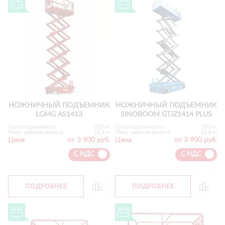
НОЖНИЧНЫЙ ПОДЪЕМНИК
НОЖНИЧНЫЙ ПОДЪЕМНИК
LGMG AS1413
SINOBOOM GTJZ1414 PLUS
Грузоподъемность
320 кг
Грузоподъемность
350 кг
Макс. рабочая высота
15.8 м
Макс. рабочая высота
15.8 м
Цена
от 3 900 руб.
Цена
от 3 900 руб.
С НДС
С НДС
ПОДРОБНЕЕ
ПОДРОБНЕЕ