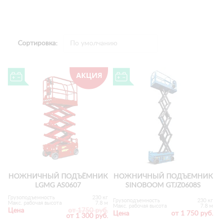
Сортировка:
НОЖНИЧНЫЙ ПОДЪЁМНИК
НОЖНИЧНЫЙ ПОДЪЕМНИК
LGMG AS0607
SINOBOOM GTJZ0608S
Грузоподъемность
230 кг
Грузоподъемность
230 кг
Макс. рабочая высота
7.8 м
Макс. рабочая высота
7.8 м
Цена
от 1750 руб.
Цена
от 1 750 руб.
от 1 300 руб.