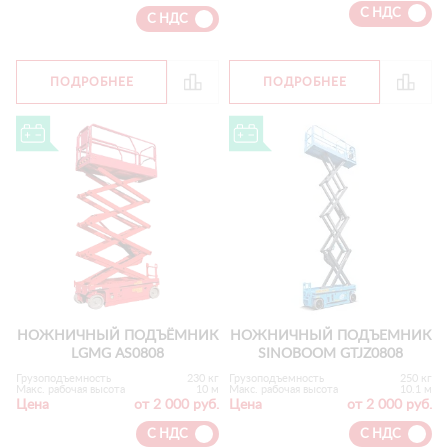
С НДС
С НДС
ПОДРОБНЕЕ
ПОДРОБНЕЕ
НОЖНИЧНЫЙ ПОДЪЁМНИК
НОЖНИЧНЫЙ ПОДЪЕМНИК
LGMG AS0808
SINOBOOM GTJZ0808
Грузоподъемность
230 кг
Грузоподъемность
250 кг
Макс. рабочая высота
10 м
Макс. рабочая высота
10.1 м
Цена
от 2 000 руб.
Цена
от 2 000 руб.
С НДС
С НДС