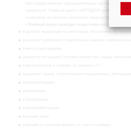
Негосударственное образовательное частное учрежд
профессий. Учебный центр «АВТОДОР» работает более 
позволило им решить проблемы трудоустройства и п
I. Учебный центр проводит подготовку по следующим
водитель квадроцикла, снегохода, погрузчика, по перев
машинист дорожно-строительных машин, компрессорны
электрогазосварщик;
оператор котельной (газовое хозяйство), крана манипул
электромонтер и слесарь по ремонту ГС;
машинист крана, строительного подъемника, автовышк
аккумуляторщик;
кровельщик;
стропальщик;
асфальтобетонщик;
вальщик леса;
рабочий по очистке кровли от снега и наледи;