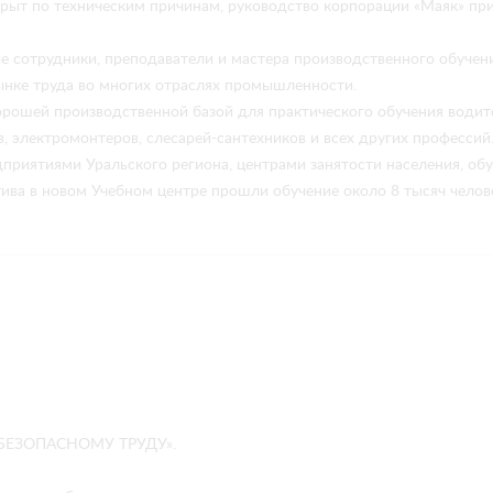
рыт по техническим причинам, руководство корпорации «Маяк» при
 сотрудники, преподаватели и мастера производственного обучен
ынке труда во многих отраслях промышленности.
рошей производственной базой для практического обучения водите
в, электромонтеров, слесарей-сантехников и всех других профессий
приятиями Уральского региона, центрами занятости населения, об
тива в новом Учебном центре прошли обучение около 8 тысяч чело
К БЕЗОПАСНОМУ ТРУДУ».