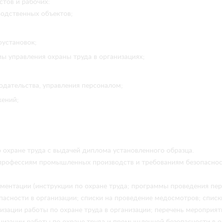
тов и рабочих:
одственных объектов;
оустановок;
ы управления охраны труда в организациях;
одательства, управления персоналом;
жений;
 охране труда с выдачей диплома установленного образца.
профессиям промышленных производств и требованиям безопасност
ментации (инструкции по охране труда; программы проведения пер
пасности в организации; списки на проведение медосмотров; спис
изации работы по охране труда в организации; перечень мероприят
анизации работы по охране труда и промышленной безопасности в о