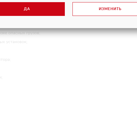
ение Учебный центр «АВТОДОР» является многопрофильным учебны
ДА
ИЗМЕНИТЬ
35 лет. За это время в нём получили профессиональную подготовку
овышения профессионального уровня.
 профессиям:
озке опасных грузов;
х установок;
ятора;
и;