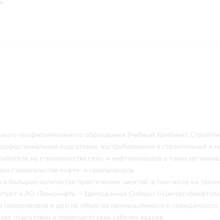
й.
ного профессионального образования Учебный Комбинат СтройНеф
профессиональной подготовки, востребованным в строительной и 
аботали на строительстве газо- и нефтепроводов в таких организац
ри строительстве нефте- и газопроводов.
я большое количество практических занятий, в том числе на техн
тают в АО «Транснефть — Центральная Сибирь» («Центрсибнефтепр
 и газопроводов и других объектах промышленного и гражданского 
фере подготовки и переподготовки рабочих кадров.