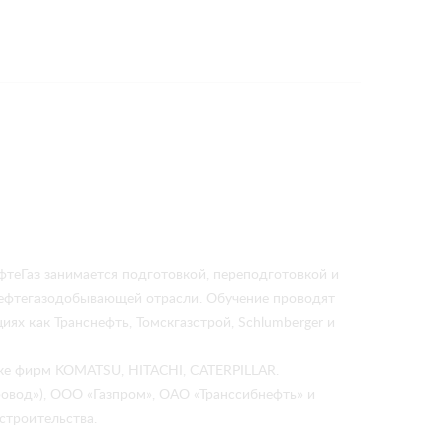
теГаз занимается подготовкой, переподготовкой и
нефтегазодобывающей отрасли. Обучение проводят
иях как Транснефть, Томскгазстрой, Schlumberger и
ике фирм KOMATSU, HITACHI, CATERPILLAR.
овод»), ООО «Газпром», ОАО «Транссибнефть» и
строительства.