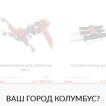
МАНИПУЛЯТОР ДЛЯ СТЕКЛА MR
ГРУЗОВАЯ БАЛКА JLB
800.4
рузоподъёмность
800 кг
Грузоподъёмность
ена
от 7 800 руб.
Цена
от 7
С НДС
С
ВАШ ГОРОД КОЛУМБУС?
ПОДРОБНЕЕ
ПОДРОБНЕЕ