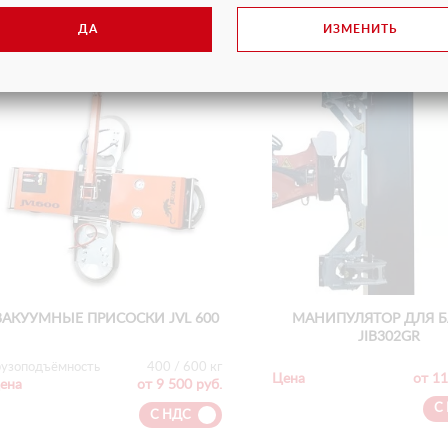
ДА
ИЗМЕНИТЬ
ВАКУУМНЫЕ ПРИСОСКИ JVL 600
МАНИПУЛЯТОР ДЛЯ 
JIB302GR
рузоподъёмность
400 / 600 кг
Цена
от 11
ена
от 9 500 руб.
С
С НДС