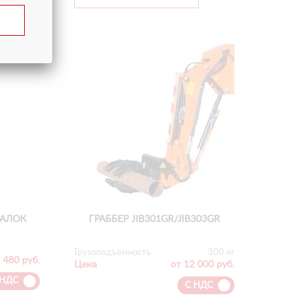
БАЛОК
ГРАББЕР JIB301GR/JIB303GR
Грузоподъёмность
300 кг
 480 руб.
Цена
от 12 000 руб.
 НДС
С НДС