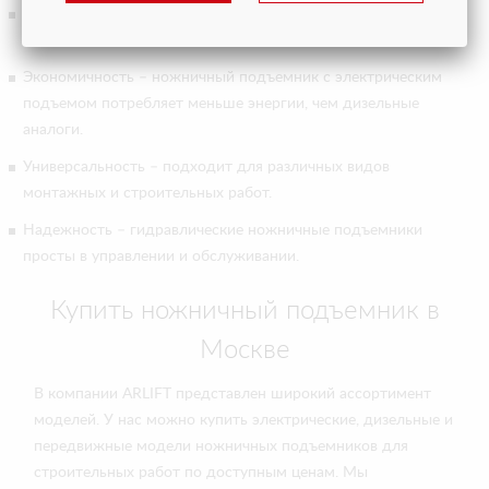
Высота подъема – максимальная высота в 16-18 метров
позволяет выполнять сложные задачи на большой высоте.
Экономичность – ножничный подъемник с электрическим
подъемом потребляет меньше энергии, чем дизельные
аналоги.
Универсальность – подходит для различных видов
монтажных и строительных работ.
Надежность – гидравлические ножничные подъемники
просты в управлении и обслуживании.
Купить ножничный подъемник в
Москве
В компании ARLIFT представлен широкий ассортимент
моделей. У нас можно купить электрические, дизельные и
передвижные модели ножничных подъемников для
строительных работ по доступным ценам. Мы