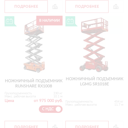
ПОДРОБНЕЕ
ПОДРОБНЕЕ
В НАЛИЧИИ
НОЖНИЧНЫЙ ПОДЪЕМНИК
НОЖНИЧНЫЙ ПОДЪЕМНИК
LGMG SR1018E
RUNSHARE RX1008
Грузоподъемность
230 кг
Макс. рабочая высота
10.1 м
Цена
от 975 000 руб.
Грузоподъемность
454 кг
Макс. рабочая высота
11.7 м
С НДС
ПОДРОБНЕЕ
ПОДРОБНЕЕ