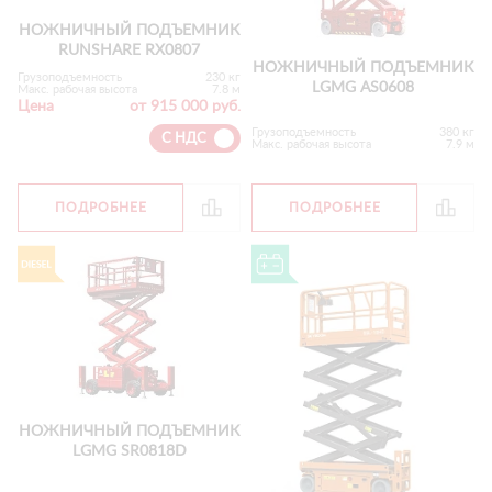
НОЖНИЧНЫЙ ПОДЪЕМНИК
RUNSHARE RX0807
НОЖНИЧНЫЙ ПОДЪЕМНИК
Грузоподъемность
230 кг
LGMG AS0608
Макс. рабочая высота
7.8 м
Цена
от 915 000 руб.
Грузоподъемность
380 кг
С НДС
Макс. рабочая высота
7.9 м
ПОДРОБНЕЕ
ПОДРОБНЕЕ
НОЖНИЧНЫЙ ПОДЪЕМНИК
LGMG SR0818D