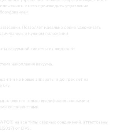
оложение и с него производить управление
борудованием.
азвесовки. Позволяет идеально ровно удерживать
ндвич-панель в нужном положении.
иты вакуумной системы от жидкости.
тема накопления вакуума.
арантии на новые аппараты и до трех лет на
 б/у.
выполняются только квалифицированными и
ыми специалистами.
WPQR) на все типы сварных соединений, аттестованы
(2017) от DVS.