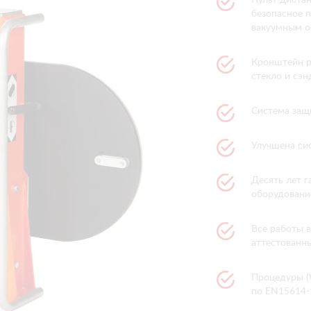
безопасное п
вакуумным о
Кронштейн р
стекло и сэ
Система защ
Улучшена сис
Десять лет г
оборудование
Все работы 
аттестованн
Процедуры (
по EN15614-1