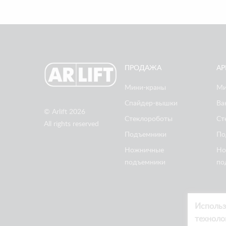
ПРОДАЖА
АР
Мини-краны
Ми
Спайдер-вышки
Ва
© Arlift 2026
Стеклороботы
Ст
All rights reserved
Подъемники
По
Ножничные
Но
подъемники
по
Использ
техноло