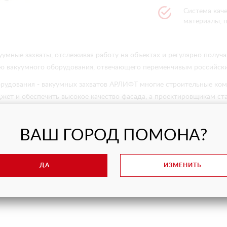
Система кач
материалы, 
уумные захваты, отслеживая работу на объектах и регулярно получа
ю вакуумного оборудования, отвечающего переменчивым российск
рудования - вакуумных захватов АРЛИФТ многие строительные к
джет и обеспечить высокое качество фасада, а проектировщикам с
ВАШ ГОРОД ПОМОНА?
ДА
ИЗМЕНИТЬ
роизводства вакуумного оборудовани