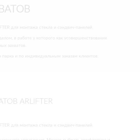
ВАТОВ
FTER для монтажа стекла и сэндвич-панелей.
елом, в работе у которого как усовершенствование
ых захватов.
парка и по индивидуальным заказам клиентов.
ТОВ ARLIFTER
FTER для монтажа стекла и сэндвич-панелей.
нционного управления. Можно выбрать комфортное и