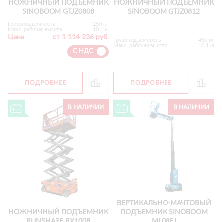
НОЖНИЧНЫЙ ПОДЪЕМНИК
НОЖНИЧНЫЙ ПОДЪЕМНИК
SINOBOOM GTJZ0808
SINOBOOM GTJZ0812
Грузоподъемность
250 кг
Макс. рабочая высота
10.1 м
Цена
от 1 114 236 руб.
Грузоподъемность
450 кг
Макс. рабочая высота
10.1 м
С НДС
ПОДРОБНЕЕ
ПОДРОБНЕЕ
В НАЛИЧИИ
В НАЛИЧИИ
ВЕРТИКАЛЬНО-МАЧТОВЫЙ
НОЖНИЧНЫЙ ПОДЪЕМНИК
ПОДЪЕМНИК SINOBOOM
RUNSHARE RX1008
ML08EJ