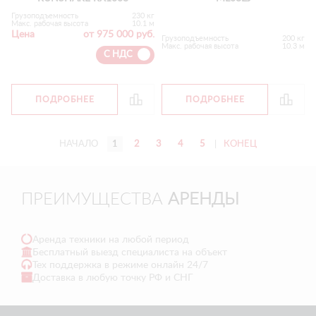
Грузоподъемность
230 кг
Макс. рабочая высота
10.1 м
Цена
от 975 000 руб.
Грузоподъемность
200 кг
Макс. рабочая высота
10.3 м
С НДС
ПОДРОБНЕЕ
ПОДРОБНЕЕ
НАЧАЛО
1
2
3
4
5
|
КОНЕЦ
ПРЕИМУЩЕСТВА
АРЕНДЫ
Аренда техники на любой период
Бесплатный выезд специалиста на объект
Тех поддержка в режиме онлайн 24/7
Доставка в любую точку РФ и СНГ