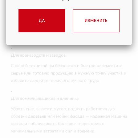
Для логистики и складов
На больших складах каждая минута простоя — это
ДА
ИЗМЕНИТЬ
убытки. Собственная техника позволяет оперативно
работать с паллетами, контейнерами и высокими
стеллажами для максимальной производительности.
Для производств и заводов
С нашей техникой вы безопасно и быстро переместите
сырье или готовую продукцию в нужную точку участка и
избавите людей от тяжелого ручного труда.
Для коммунальщиков и клининга
Убрать снег, вывезти мусор, поднять работника для
обрезки деревьев или мойки фасада — надежная машина
позволит обслуживать большие территории с
минимальными затратами сил и времени.