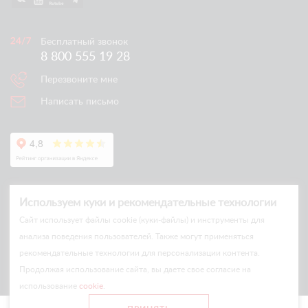
Бесплатный звонок
8 800 555 19 28
Перезвоните мне
Написать письмо
Используем куки и рекомендательные технологии
Cайт использует файлы cookie (куки-файлы) и инструменты для
анализа поведения пользователей. Также могут применяться
рекомендательные технологии для персонализации контента.
© Arlift 2026
Продолжая использование сайта, вы даете свое согласие на
All rights reserved
использование
cookie
.
Все цены и условия на сайте носят информационный характер