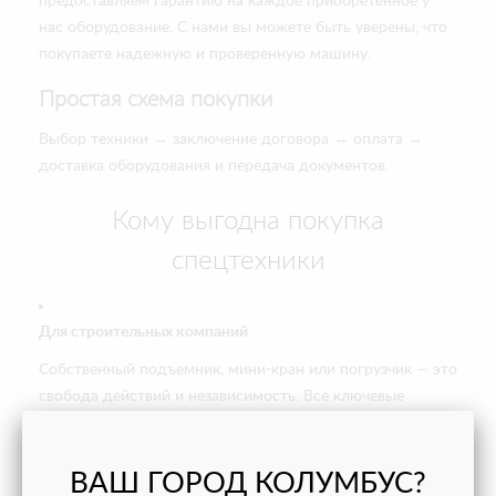
предоставляем гарантию на каждое приобретенное у
нас оборудование. С нами вы можете быть уверены, что
покупаете надежную и проверенную машину.
Простая схема покупки
Выбор техники → заключение договора → оплата →
доставка оборудования и передача документов.
Кому выгодна покупка
спецтехники
Для строительных компаний
Собственный подъемник, мини-кран или погрузчик — это
свобода действий и независимость. Все ключевые
работы выполняются под вашим контролем и в нужном
вам графике без внешних поставщиков и исполнителей.
ВАШ ГОРОД КОЛУМБУС?