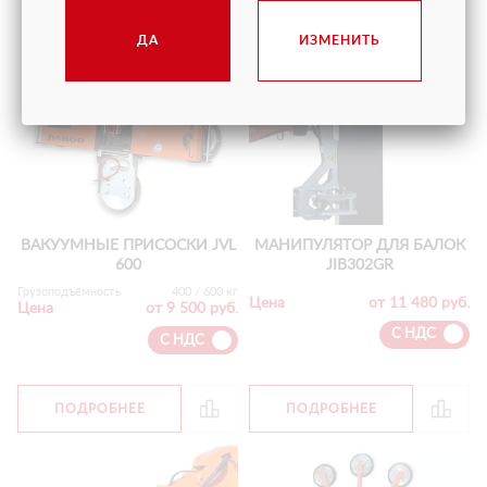
ДА
ИЗМЕНИТЬ
ВАКУУМНЫЕ ПРИСОСКИ JVL
МАНИПУЛЯТОР ДЛЯ БАЛОК
600
JIB302GR
Грузоподъёмность
400 / 600 кг
Цена
от 11 480 руб.
Цена
от 9 500 руб.
С НДС
С НДС
ПОДРОБНЕЕ
ПОДРОБНЕЕ