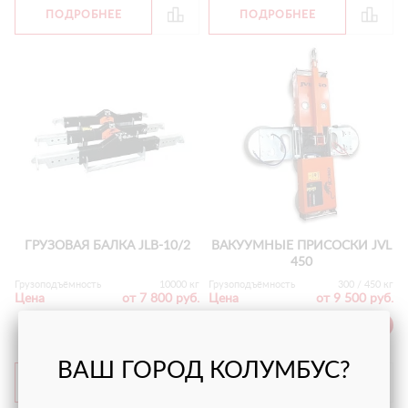
ПОДРОБНЕЕ
ПОДРОБНЕЕ
ГРУЗОВАЯ БАЛКА JLB-10/2
ВАКУУМНЫЕ ПРИСОСКИ JVL
450
Грузоподъёмность
10000 кг
Грузоподъёмность
300 / 450 кг
Цена
от 7 800 руб.
Цена
от 9 500 руб.
С НДС
С НДС
ВАШ ГОРОД КОЛУМБУС?
ПОДРОБНЕЕ
ПОДРОБНЕЕ