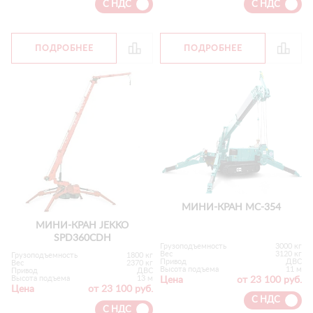
С НДС
С НДС
ПОДРОБНЕЕ
ПОДРОБНЕЕ
МИНИ-КРАН MC-354
МИНИ-КРАН JEKKO
SPD360CDH
Грузоподъемность
3000 кг
Вес
3120 кг
Грузоподъемность
1800 кг
Привод
ДВС
Вес
2370 кг
Высота подъема
11 м
Привод
ДВС
Высота подъема
13 м
Цена
от 23 100 руб.
Цена
от 23 100 руб.
С НДС
С НДС