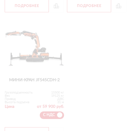
ПОДРОБНЕЕ
ПОДРОБНЕЕ
МИНИ-КРАН JF545CDH-2
Грузоподъемность
15500 кг
Вес
19125 кг
Привод
ДВС
Высота подъема
31 м
Цена
от 59 900 руб.
С НДС