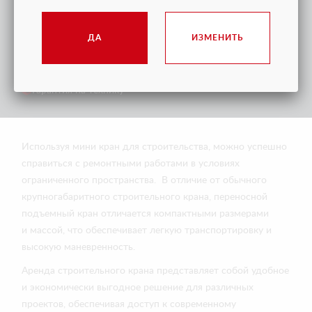
ДА
ИЗМЕНИТЬ
Доставка в любую точку РФ и СНГ
Сервисное (гарантийное) обслуживание
Послегарантийное обслуживание
Гарантия на технику
Используя мини кран для строительства, можно успешно
справиться с ремонтными работами в условиях
ограниченного пространства. В отличие от обычного
крупногабаритного строительного крана, переносной
подъемный кран отличается компактными размерами
и массой, что обеспечивает легкую транспортировку и
высокую маневренность.
Аренда строительного крана представляет собой удобное
и экономически выгодное решение для различных
проектов, обеспечивая доступ к современному