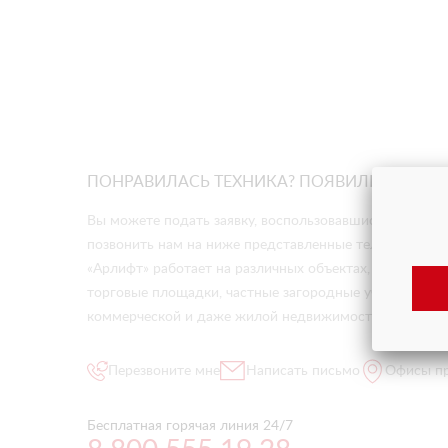
ПОНРАВИЛАСЬ ТЕХНИКА? ПОЯВИЛИСЬ ВОП
Вы можете подать заявку, воспользовавшись формой о
позвонить нам на ниже представленные телефоны. Ст
«Арлифт» работает на различных объектах, будь то 
торговые площадки, частные загородные участки, музе
коммерческой и даже жилой недвижимости.
Перезвоните мне
Написать письмо
Офисы п
Бесплатная горячая линия 24/7