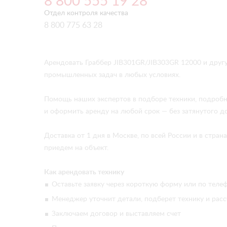
8 800 555 19 28
Отдел контроля качества
8 800 775 63 28
Арендовать Граббер JIB301GR/JIB303GR 12000 и друг
промышленных задач в любых условиях.
Помощь наших экспертов в подборе техники, подробн
и оформить аренду на любой срок — без затянутого д
Доставка от 1 дня в Москве, по всей России и в стр
приедем на объект.
Как арендовать технику
Оставьте заявку через короткую форму или по телеф
Менеджер уточнит детали, подберет технику и расс
Заключаем договор и выставляем счет