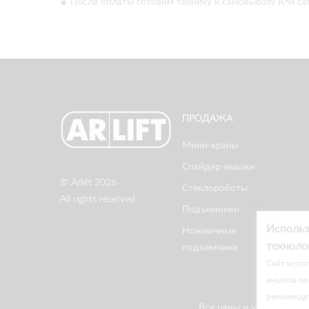
После оплаты готовим технику к самовывозу или са
ПРОДАЖА
Мини-краны
Спайдер-вышки
© Arlift 2026
Стеклороботы
All rights reserved
Подъемники
Использ
Ножничные
техноло
подъемники
Cайт испол
анализа по
рекоменда
Все цены и условия на 