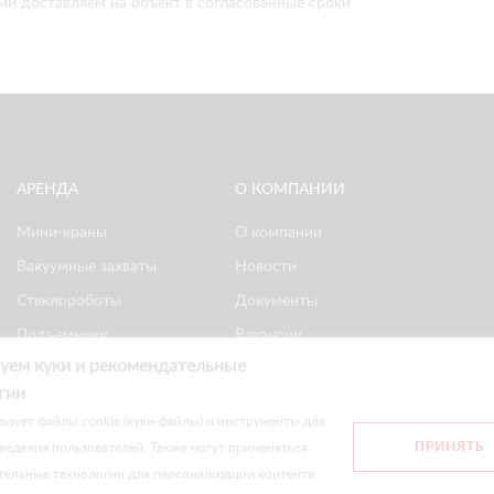
ми доставляем на объект в согласованные сроки
АРЕНДА
О КОМПАНИИ
Мини-краны
О компании
Вакуумные захваты
Новости
Стеклороботы
Документы
Подъемники
Вакансии
уем куки и рекомендательные
Ножничные
Реквизиты
гии
подъемники
Политика
ьзует файлы cookie (куки-файлы) и инструменты для
конфиденциальности
ПРИНЯТЬ
ведения пользователей. Также могут применяться
тельные технологии для персонализации контента.
сайте носят информационный характер и не являются публичной оф