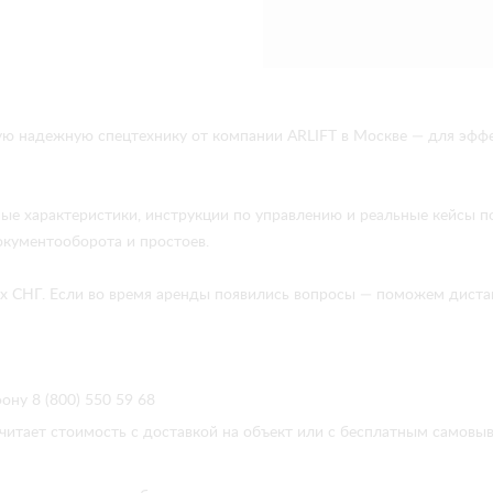
ую надежную спецтехнику от компании ARLIFT в Москве — для эфф
ые характеристики, инструкции по управлению и реальные кейсы 
окументооборота и простоев.
анах СНГ. Если во время аренды появились вопросы — поможем дис
ону 8 (800) 550 59 68
читает стоимость с доставкой на объект или с бесплатным самовы