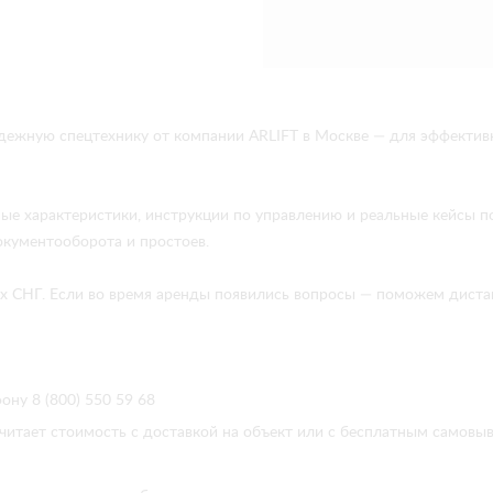
надежную спецтехнику от компании ARLIFT в Москве — для эффекти
ые характеристики, инструкции по управлению и реальные кейсы 
окументооборота и простоев.
анах СНГ. Если во время аренды появились вопросы — поможем дис
ону 8 (800) 550 59 68
читает стоимость с доставкой на объект или с бесплатным самовы