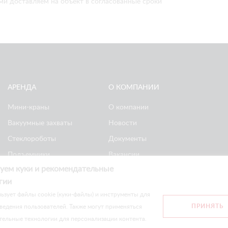
ми доставляем на объект в согласованные сроки
АРЕНДА
О КОМПАНИИ
Мини-краны
О компании
Вакуумные захваты
Новости
Стеклороботы
Документы
Подъемники
Вакансии
уем куки и рекомендательные
Ножничные
Реквизиты
гии
подъемники
Политика
ьзует файлы cookie (куки-файлы) и инструменты для
конфиденциальности
ПРИНЯТЬ
ведения пользователей. Также могут применяться
тельные технологии для персонализации контента.
сайте носят информационный характер и не являются публичной оф