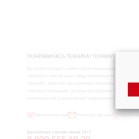
ПОНРАВИЛАСЬ ТЕХНИКА? ПОЯВИЛИСЬ ВОП
Вы можете подать заявку, воспользовавшись формой о
позвонить нам на ниже представленные телефоны. Ст
«Арлифт» работает на различных объектах, будь то 
торговые площадки, частные загородные участки, музе
коммерческой и даже жилой недвижимости.
Перезвоните мне
Написать письмо
Офисы п
Бесплатная горячая линия 24/7