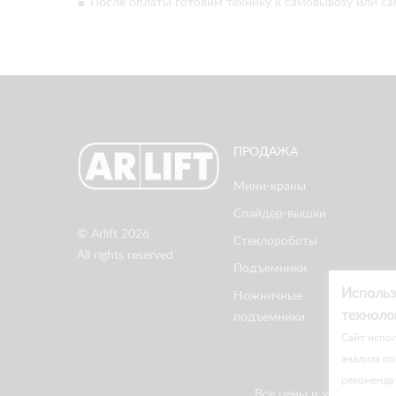
После оплаты готовим технику к самовывозу или са
ПРОДАЖА
Мини-краны
Спайдер-вышки
© Arlift 2026
Стеклороботы
All rights reserved
Подъемники
Использ
Ножничные
техноло
подъемники
Cайт испол
анализа по
рекоменда
Все цены и условия на 