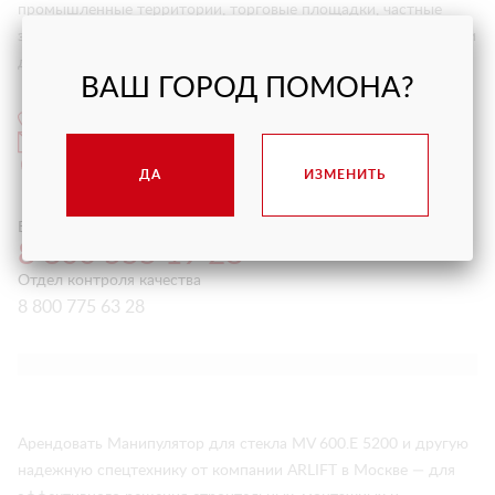
промышленные территории, торговые площадки, частные
загородные участки, музеи и галереи, объекты коммерческой и
даже жилой недвижимости.
ВАШ ГОРОД ПОМОНА?
Перезвоните мне
Написать письмо
Офисы продаж
ДА
ИЗМЕНИТЬ
Бесплатная горячая линия 24/7
8 800 555 19 28
Отдел контроля качества
8 800 775 63 28
Арендовать Манипулятор для стекла MV 600.E 5200 и другую
надежную спецтехнику от компании ARLIFT в Москве — для