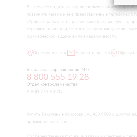
Вы можете подать заявку, воспользовавшись формой о
позвонить нам на ниже представленные телефоны. Ст
«Арлифт» работает на различных объектах, будь то 
торговые площадки, частные загородные участки, музе
коммерческой и даже жилой недвижимости.
Перезвоните мне
Написать письмо
Офисы п
Бесплатная горячая линия 24/7
8 800 555 19 28
Отдел контроля качества
8 800 775 63 28
Купить Вакуумные присоски JVL 450 9500 и другую н
промышленных задач.
Подберем технику под ваши задачи и обеспечим серв