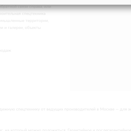
братной связи справа, или
роительная спецтехника
промышленные территории,
и и галереи, объекты
родаж
адежную спецтехнику от ведущих производителей в Москве — для 
ис, на который можно положиться. Гарантийное и послегарантийно