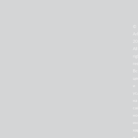
©
Arl
20
All
rig
re
Вс
це
и
ус
на
са
но
ин
18/05
ха
2026
Ножничные подъемники
и