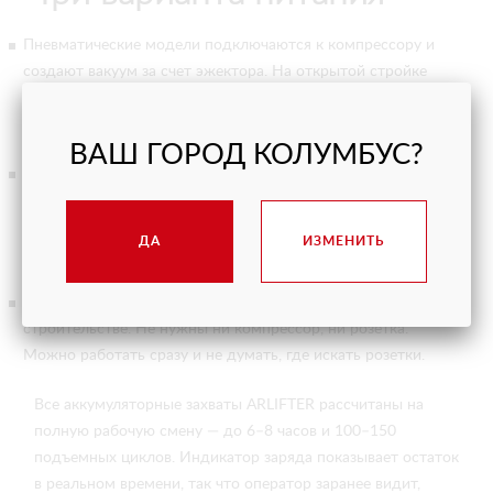
Пневматические модели подключаются к компрессору и
создают вакуум за счет эжектора. На открытой стройке
почти не используется. Компрессор сложно таскать вслед
за краном.
ВАШ ГОРОД КОЛУМБУС?
Сетевые захваты требуют стабильного подключения к
розетке. Это вариант для цеха или закрытого объекта с
готовой электрикой. На кровле, фасаде или высотных
ДА
ИЗМЕНИТЬ
работах тянуть кабель неудобно, а часто и невозможно.
Аккумуляторные захваты — самый частый выбор в
строительстве. Не нужны ни компрессор, ни розетка.
Можно работать сразу и не думать, где искать розетки.
Все аккумуляторные захваты ARLIFTER рассчитаны на
полную рабочую смену — до 6–8 часов и 100–150
подъемных циклов. Индикатор заряда показывает остаток
в реальном времени, так что оператор заранее видит,