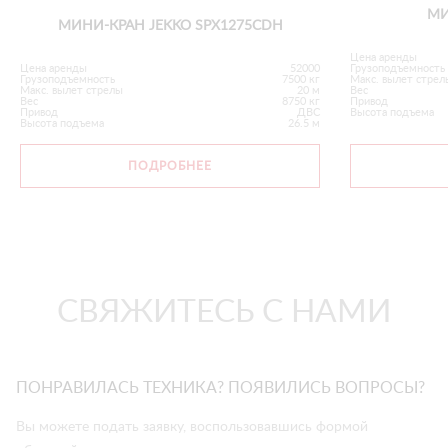
МИ
МИНИ-КРАН JEKKO SPX1275CDH
Цена аренды
Цена аренды
52000
Грузоподъемность
Грузоподъемность
7500 кг
Макс. вылет стрел
Макс. вылет стрелы
20 м
Вес
Вес
8750 кг
Привод
Привод
ДВС
Высота подъема
Высота подъема
26.5 м
ПОДРОБНЕЕ
СВЯЖИТЕСЬ С НАМИ
ПОНРАВИЛАСЬ ТЕХНИКА? ПОЯВИЛИСЬ ВОПРОСЫ?
Вы можете подать заявку, воспользовавшись формой