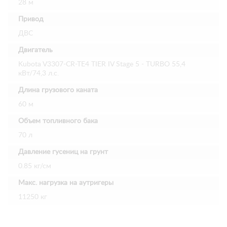
28 м
Привод
ДВС
Двигатель
Kubota V3307-CR-TE4 TIER IV Stage 5 - TURBO 55,4
кВт/74,3 л.с.
Длина грузового каната
60 м
Объем топливного бака
70 л
Давление гусениц на грунт
0.85 кг/см
Макс. нагрузка на аутригеры
11250 кг