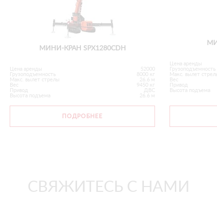
МИ
МИНИ-КРАН SPX1280CDH
Цена аренды
Цена аренды
52000
Грузоподъемность
Грузоподъемность
8000 кг
Макс. вылет стрел
Макс. вылет стрелы
26.6 м
Вес
Вес
9450 кг
Привод
Привод
ДВС
Высота подъема
Высота подъема
26.6 м
ПОДРОБНЕЕ
СВЯЖИТЕСЬ С НАМИ