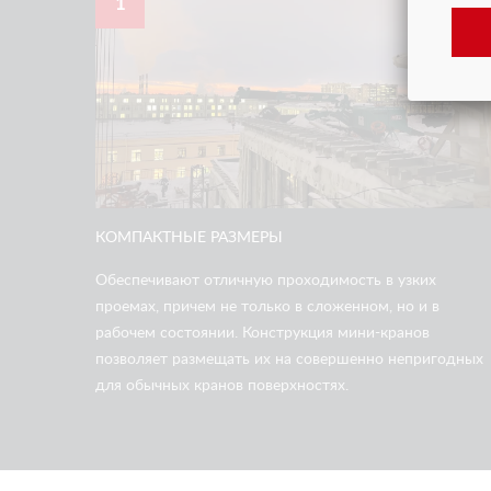
1
КОМПАКТНЫЕ РАЗМЕРЫ
Обеспечивают отличную проходимость в узких
проемах, причем не только в сложенном, но и в
рабочем состоянии. Конструкция мини-кранов
позволяет размещать их на совершенно непригодных
для обычных кранов поверхностях.