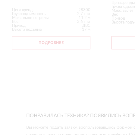
Цена аренды
Грузоподъем
Цена аренды
28300
Макс. вылет
Грузоподъемность
2,7 т кг
Вес
Макс. вылет стрелы
11.2 м
Привод
Вес
3,6 т кг
Высота подъ
Привод
ДВС
Высота подъема
17 м
ПОДРОБНЕЕ
ПОНРАВИЛАСЬ ТЕХНИКА? ПОЯВИЛИСЬ ВОП
Вы можете подать заявку, воспользовавшись формой о
позвонить нам на ниже представленные телефоны. Ст