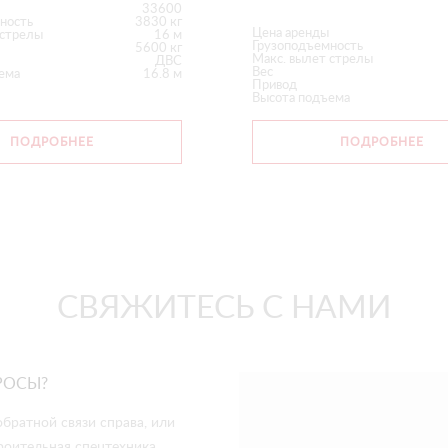
33600
ность
3830 кг
Цена аренды
 стрелы
16 м
Грузоподъемность
5600 кг
Макс. вылет стрелы
ДВС
Вес
ема
16.8 м
Привод
Высота подъема
ПОДРОБНЕЕ
ПОДРОБНЕЕ
СВЯЖИТЕСЬ С НАМИ
РОСЫ?
братной связи справа, или
роительная спецтехника