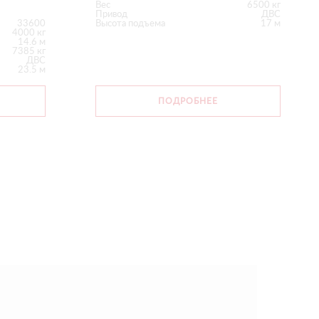
Вес
6500 кг
Привод
ДВС
33600
Высота подъема
17 м
4000 кг
14.6 м
7385 кг
ДВС
23.5 м
ПОДРОБНЕЕ