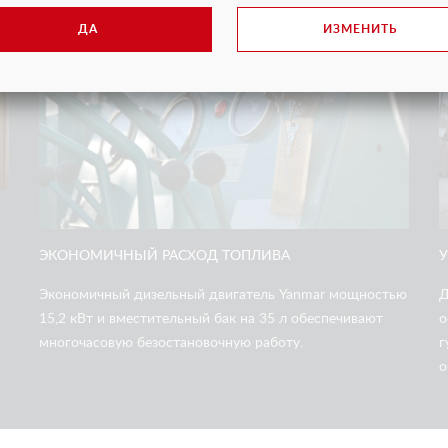
2
ДА
ИЗМЕНИТЬ
ЭКОНОМИЧНЫЙ РАСХОД ТОПЛИВА
Экономичный дизельный двигатель Yanmar мощностью
Д
15,2 кВт и вместительный бак на 35 л обеспечивают
о
многочасовую безостановочную работу.
г
о