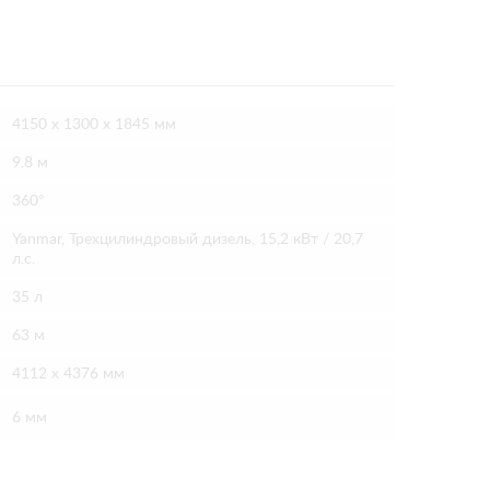
4150 x 1300 x 1845 мм
9.8 м
360°
Yanmar, Трехцилиндровый дизель, 15,2 кВт / 20,7
л.с.
35 л
63 м
4112 х 4376 мм
6 мм