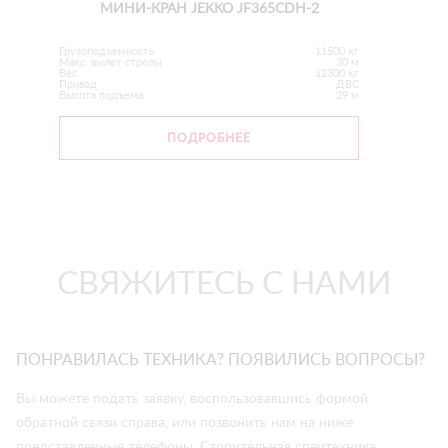
МИНИ-КРАН JEKKO JF365CDH-2
Грузоподъемность
11500 кг
Макс. вылет стрелы
30 м
Вес
12300 кг
Привод
ДВС
Высота подъема
29 м
ПОДРОБНЕЕ
СВЯЖИТЕСЬ С НАМИ
ПОНРАВИЛАСЬ ТЕХНИКА? ПОЯВИЛИСЬ ВОПРОСЫ?
Вы можете подать заявку, воспользовавшись формой
обратной связи справа, или позвонить нам на ниже
представленные телефоны. Строительная спецтехника