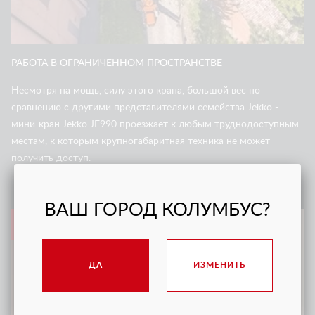
РАБОТА В ОГРАНИЧЕННОМ ПРОСТРАНСТВЕ
Несмотря на мощь, силу этого крана, большой вес по
сравнению с другими представителями семейства Jekko -
мини-кран Jekko JF990 проезжает к любым труднодоступным
местам, к которым крупногабаритная техника не может
получить доступ.
ВАШ ГОРОД КОЛУМБУС?
2
ДА
ИЗМЕНИТЬ