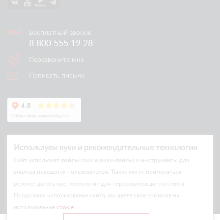
Бесплатный звонок
8 800 555 19 28
Перезвоните мне
Написать письмо
Используем куки и рекомендательные технологии
Cайт использует файлы cookie (куки-файлы) и инструменты для
анализа поведения пользователей. Также могут применяться
рекомендательные технологии для персонализации контента.
© Arlift 2026
Продолжая использование сайта, вы даете свое согласие на
All rights reserved
использование
cookie
.
Все цены и условия на сайте носят информационный характер