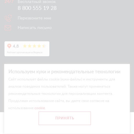
Бесплатный звонок
8 800 555 19 28
Перезвоните мне
Написать письмо
Используем куки и рекомендательные технологии
Cайт использует файлы cookie (куки-файлы) и инструменты для
анализа поведения пользователей. Также могут применяться
рекомендательные технологии для персонализации контента.
© Arlift 2026
Продолжая использование сайта, вы даете свое согласие на
All rights reserved
использование
cookie
.
Все цены и условия на сайте носят информационный характер
ПРИНЯТЬ
и не являются публичной офертой.
Главная
Каталог
Сравнение
Войти