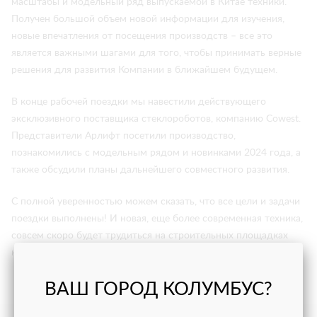
масштабы и модельный ряд выпускаемой в Китае техники.
Получен большой объем новой информации для изучения,
новые впечатления от посещения производств – все это
является важными шагами для того, чтобы принимать верные
решения для развития Компании в ближайшем будущем.
В конце рабочей поездки мы навестили действующего
эксклюзивного поставщика стеклороботов, компанию Cowest.
Представители Арлифт посетили производство,
познакомились с модельным рядом и новинками 2024 года, а
также обсудили планы дальнейшего совместного развития.
С полной уверенностью можем сказать, что все цели и задачи
поездки выполнены! И новая, еще более современная техника,
совсем скоро будет трудиться на строительных площадках
нашей страны!
ВАШ ГОРОД КОЛУМБУС?