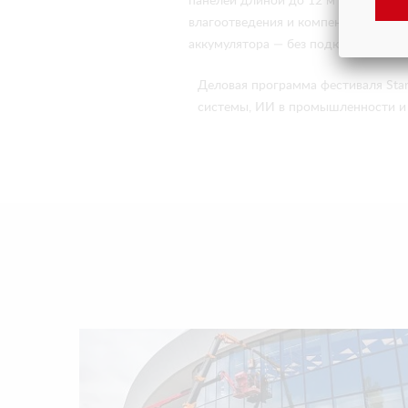
панелей длиной до 12 м и весом до
влагоотведения и компенсации потер
аккумулятора — без подключения к 
Деловая программа фестиваля Star
системы, ИИ в промышленности и 