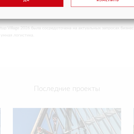
 850 кг. Оборудование создаётся специально для российских услов
ДА
ИЗМЕНИТЬ
и вакуума, работает при высокой влажности, осадках и перепадах 
сети во время монтажа.
tup Village 2026 была сосредоточена на актуальных запросах бизне
умная логистика.
Последние проекты