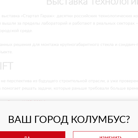
Выставка технологи
 выставка «Стартап Гараж»: десятки российских технологических 
 вышли за пределы лабораторий и работают в реальных секторах 
городской среде.
анных решения для монтажа крупногабаритного стекла и сэндвич-
бъекте.
IFT
не перспектива из будущего строительной отрасли, а уже провере
 помогает решать задачи, которые раньше требовали больше време
тор Cowest WSR 800LA
сам перевозит и поднимает стекло и другие
х позиционирование с вращением 360° без участия человека. Работ
росети во время работы. Универсально подходит для работы внутри 
ВАШ ГОРОД КОЛУМБУС?
 нового поколения собственной разработки и производства ARLIFT 