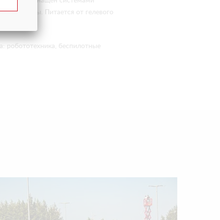
ий: захват оснащён системами
температуры. Питается от гелевого
са: робототехника, беспилотные