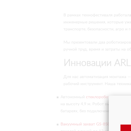
В рамках технофестиваля работала
инженерные решения, которые уже
транспорте, безопасности, агро и 
Мы презентовали два роботизиров
ручной труд, время и затраты на о
Инновации ARL
Для нас автоматизация монтажа — 
рабочий инструмент. Наша техника
Автономный
стеклоробот-манипуля
на высоту 4,9 м. Робот выполняет и
батареях, без подключения к элект
Вакуумный захват GS-850
— решение