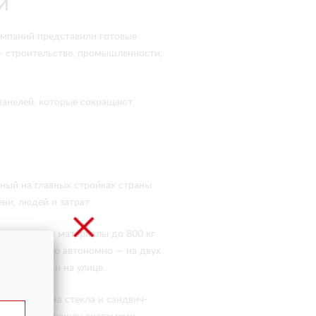
й
компаний представили готовые
— строительстве, промышленности,
панелей, которые сокращают
нный на главных стройках страны
ни, людей и затрат.
 непористые материалы до 800 кг
ает полностью автономно — на двух
помещений и на улице.
для монтажа стекла и сэндвич-