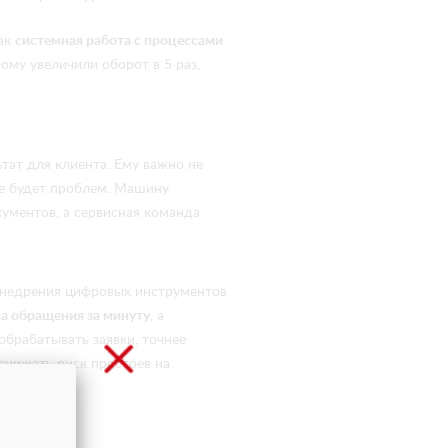
как
системная работа с процессами
рому увеличили оборот в 5 раз,
тат для клиента. Ему важно не
не будет проблем. Машину
кументов, а сервисная команда
 внедрения цифровых инструментов
на обращения за минуту
, а
брабатывать заявки, точнее
снижать риск простоев на