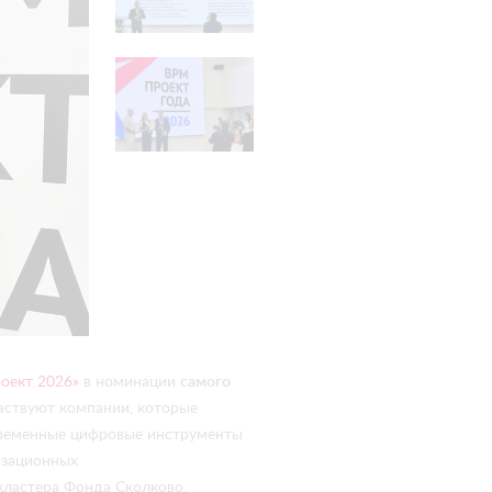
оект 2026»
в номинации
самого
частвуют компании, которые
временные цифровые инструменты
изационных
кластера Фонда Сколково.