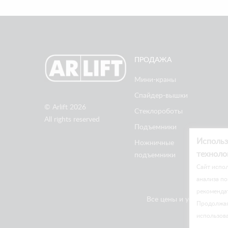
ПРОДАЖА
Мини-краны
Спайдер-вышки
© Arlift 2026
Стеклороботы
All rights reserved
Подъемники
Использ
Ножничные
техноло
подъемники
Cайт испол
анализа по
рекоменда
Все цены и условия на 
Продолжая 
использов