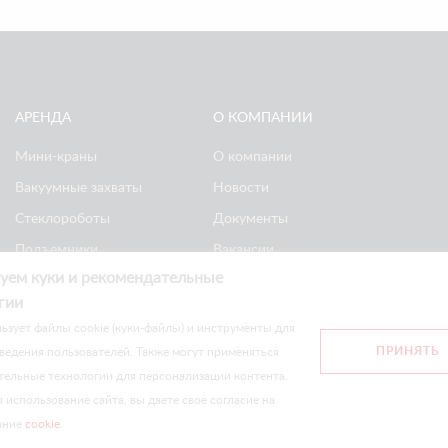
АРЕНДА
О КОМПАНИИ
Мини-краны
О компании
Вакуумные захваты
Новости
Стеклороботы
Документы
Подъемники
Вакансии
уем куки и рекомендательные
Ножничные
Реквизиты
гии
подъемники
Политика
ьзует файлы cookie (куки-файлы) и инструменты для
конфиденциальности
ПРИНЯТЬ
ведения пользователей. Также могут применяться
тельные технологии для персонализации контента.
сайте носят информационный характер и не являются публичной оф
использование сайта, вы даете свое согласие на
ание
cookie
.