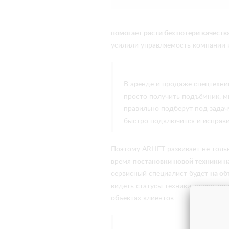
помогает расти без потери качеств
усилили управляемость компании 
В аренде и продаже спецтехни
просто получить подъёмник, ми
правильно подберут под задач
быстро подключится и исправит
Поэтому ARLIFT развивает не толь
время
постановки новой техники на
сервисный специалист будет
на об
видеть статусы техники, операти
объектах клиентов.