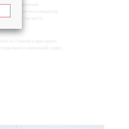
цтехники, сервисное
тстроенная система процессов,
льтата даже при росте
енкой со стороны и ещё одним
управления и клиентский сервис,