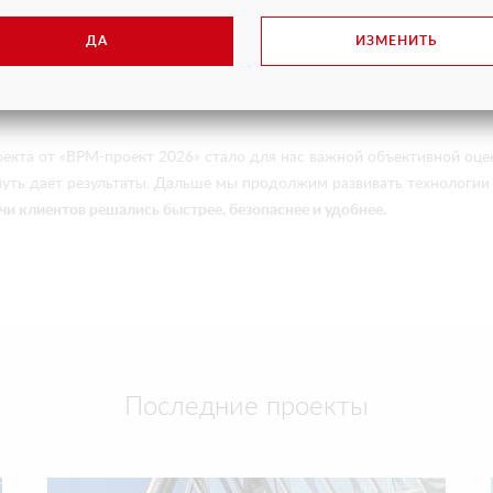
сии, Казахстане и Узбекистане. Мы развиваем аренду и продажу спе
ДА
ИЗМЕНИТЬ
роизводство вакуумных захватов. За каждым направлением стоит о
корость, сохранять высокое качество услуг и предсказуемость резу
оекта от «BPM-проект 2026» стало для нас важной объективной оц
уть даёт результаты. Дальше мы продолжим развивать технологии 
и клиентов решались быстрее, безопаснее и удобнее.
Последние проекты