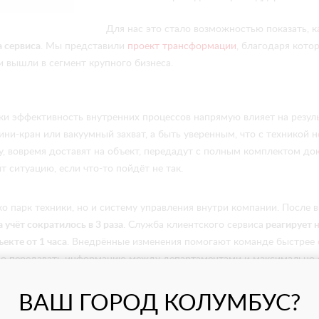
Для нас это стало возможностью показать, 
а сервиса
. Мы представили
проект трансформации
, благодаря кото
и вышли в сегмент крупного бизнеса.
ки эффективность внутренних процессов напрямую влияет на резуль
ни-кран или вакуумный захват, а быть уверенным, что с техникой 
у, вовремя доставят на объект, передадут с полным комплектом до
 ситуацию, если что-то пойдёт не так.
ко парк техники, но и систему управления внутри компании. После
 учёт сократилось в 3 раза
. Служба клиентского сервиса
реагирует 
ъекте от 1 часа
. Внедрённые изменения помогают команде быстрее о
вно передавать информацию между департаментами и максимально 
ВАШ ГОРОД КОЛУМБУС?