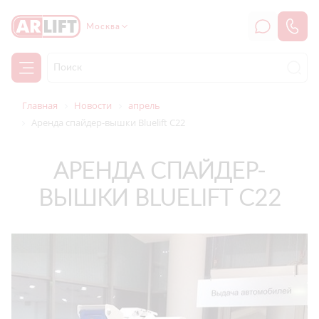
Москва
Главная
Новости
апрель
Аренда спайдер-вышки Bluelift С22
АРЕНДА СПАЙДЕР-
ВЫШКИ BLUELIFT С22