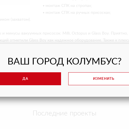
▪ монтаж СПК на стропах;
▪ монтаж СПК на ручных присосках;
ком (захватом).
и минусы вакуумных присосок: Milli, Octopus и Glass Boy. Приятно
ций отметили Glass Boy как надежное оборудование. Также к плюса
даря его транспортировочной подставке с колесной базой;
ристых материалов, в т.ч. сэндвич-панелей;
ВАШ ГОРОД КОЛУМБУС?
менные способы монтажа тяжелых светопрозрачных конструкций. 
ДА
ИЗМЕНИТЬ
Последние проекты