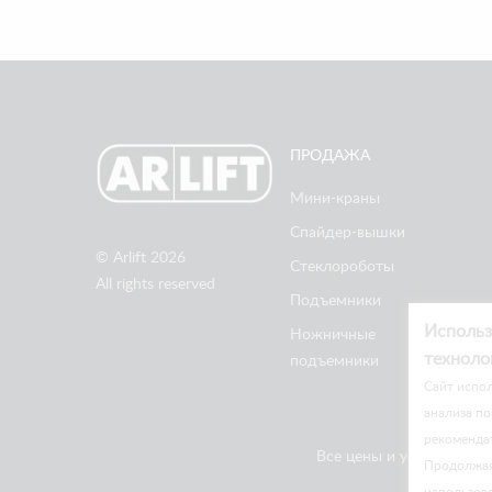
ПРОДАЖА
Мини-краны
Спайдер-вышки
© Arlift 2026
Стеклороботы
All rights reserved
Подъемники
Использ
Ножничные
техноло
подъемники
Cайт испол
анализа по
рекоменда
Все цены и условия на 
Продолжая 