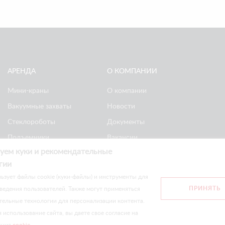
АРЕНДА
О КОМПАНИИ
Мини-краны
О компании
Вакуумные захваты
Новости
Стеклороботы
Документы
Подъемники
Вакансии
уем куки и рекомендательные
Ножничные
Реквизиты
гии
подъемники
Политика
ьзует файлы cookie (куки-файлы) и инструменты для
конфиденциальности
ПРИНЯТЬ
ведения пользователей. Также могут применяться
тельные технологии для персонализации контента.
сайте носят информационный характер и не являются публичной оф
использование сайта, вы даете свое согласие на