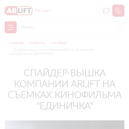
Москва
Главная
Новости
октябрь
Спайдер-вышка компании АRLIFT на съемках
кинофильма ЕДИНИЧКА
СПАЙДЕР-ВЫШКА
КОМПАНИИ АRLIFT НА
СЪЕМКАХ КИНОФИЛЬМА
"ЕДИНИЧКА"