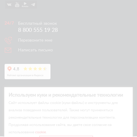
Бесплатный звонок
8 800 555 19 28
Перезвоните мне
Написать письмо
Используем куки и рекомендательные технологии
Cайт использует файлы cookie (куки-файлы) и инструменты для
анализа поведения пользователей. Также могут применяться
рекомендательные технологии для персонализации контента.
© Arlift 2026
Продолжая использование сайта, вы даете свое согласие на
All rights reserved
использование
cookie
.