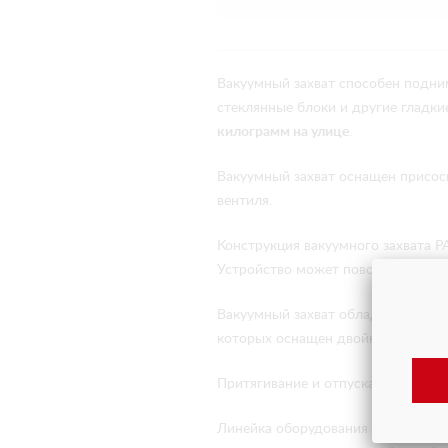
Вакуумный захват способен подни
стеклянные блоки и другие гладк
килограмм на улице
.
Вакуумный захват оснащен присос
вентиля.
Конструкция вакуумного захвата 
Устройство может поворачивать гру
Вакуумный захват обладает повыш
которых оснащен двойной защитой
Притягивание и отпускание вакуу
Линейка оборудования АРЛИФТ вкл