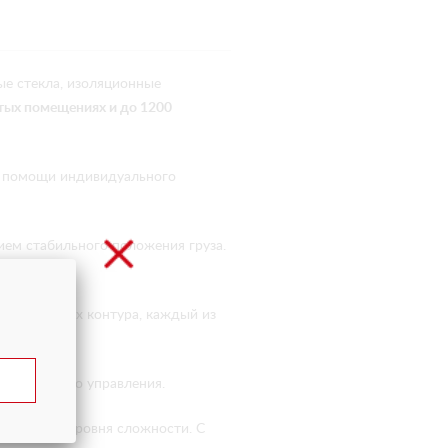
ые стекла, изоляционные
тых помещениях и до 1200
ри помощи индивидуального
ем стабильного положения груза.
х вакуумных контура, каждый из
 сигнал.
станционного управления.
азличного уровня сложности. С