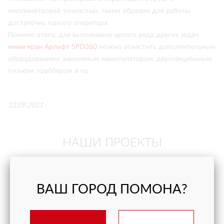
миллиметровой точностью, таким образом для работы
достаточно одного оператора.
Помимо этого, для выполнения целого ряда других задач
мини-кран Арлифт SPD360
можно оснастить дополнительным
оборудованием: вакуумным манипулятором, двухсекционным
гуськом, граббером и пр.
22.09.2021
НАШИ ПРОЕКТЫ
ВАШ ГОРОД ПОМОНА?