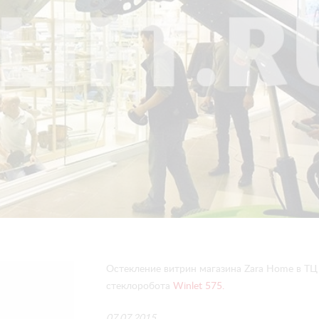
Остекление витрин магазина Zara Home в ТЦ
стеклоробота
Winlet 575.
07.07.2015