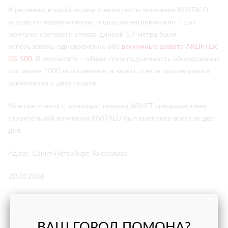
К решению второй задачи специалисты компании KIVITALO,
осуществлявшие монтаж, подошли нетривиально – для
монтажа светового стекла длиной 5,4 метра были
использованы одновременно оба
вакуумных захвата ARLIFTER
GS-500.
В результате – общая грузоподъемность оборудования
составила 1000 килограммов, а захват стекла производился
равномерно с двух сторон.
Монтаж стекла с помощью техники ARLIFT специалистами
строительной компании KIVITALO был выполнен всего за два
дня.
Адрес: Санкт-Петербург, Киссолово
20.03.2018
НАШИ ПРОЕКТЫ
ВАШ ГОРОД ПОМОНА?