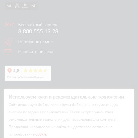
Бесплатный звонок
8 800 555 19 28
Перезвоните мне
Написать письмо
Используем куки и рекомендательные технологии
Cайт использует файлы cookie (куки-файлы) и инструменты для
анализа поведения пользователей. Также могут применяться
рекомендательные технологии для персонализации контента.
© Arlift 2026
Продолжая использование сайта, вы даете свое согласие на
All rights reserved
использование
cookie
.