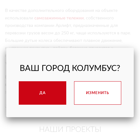
В качестве дополнительного оборудования на объекте
использовали
самозажимные тележки
, собственного
производства компании Арлифт, предназначенные для
перевозки грузов весом до 250 кг, чаще используются в паре.
Большие дутые колеса обеспечивают плавное движение,
внутреннее покрытие - войлок, бережно относится к
перевозимому материалу, в комплекте есть два вкладыша для
транспортировки тонкого материала.
ВАШ ГОРОД КОЛУМБУС?
Благодаря современной технике Арлифт и слаженной работе
всей команды, остекление частного дома в Сестрорецке было
закончено в сжатые сроки.
ДА
ИЗМЕНИТЬ
31.07.2020
НАШИ ПРОЕКТЫ