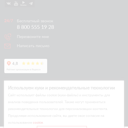
Бесплатный звонок
8 800 555 19 28
Перезвоните мне
Написать письмо
Используем куки и рекомендательные технологии
Cайт использует файлы cookie (куки-файлы) и инструменты для
анализа поведения пользователей. Также могут применяться
рекомендательные технологии для персонализации контента.
© Arlift 2026
Продолжая использование сайта, вы даете свое согласие на
All rights reserved
использование
cookie
.