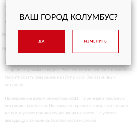
−22°C. Прогноз погоды подтверждал, что ждать не больше
двух дней. Мы не привыкли терять время, но в этих условиях
ВАШ ГОРОД КОЛУМБУС?
важнее было не допустить:
Повреждения дорогих материалов клиента
ДА
ИЗМЕНИТЬ
Простоя из-за отказа аутригеров
мини-крана SPD 129 HJ
Иногда два дня экономят больше, чем работа на пределе с
непредсказуемым исходом. Это непростое решение позволило
гарантировать завершение работ в срок без аварийных
ситуаций.
Проверенные делом операторы ARLIFT понимают реальную
ситуацию на объекте. Поэтому не теряются, когда что-то идёт
не так, и умеют принимать решения на месте — с учётом
выгоды для заказчика, безопасности и сроков.