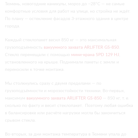
Тюмень, новогодние каникулы, мороз до −28°C — не самые
комфортные условия для работ на улице, но стройка не ждёт.
По плану — остекление фасадов 3-этажного здания в центре
города.
Каждый стеклопакет весил 850 кг — это максимальная
грузоподъёмность
вакуумного захвата ARLIFTER GS-850
.
Стекло перемещали с помощью
мини-крана SPD 129 HJ
,
установленного на крыше. Поднимали пакеты с земли и
переносили к точке монтажа.
Мы столкнулись сразу с двумя пределами — по
грузоподъёмности и морозостойкости техники. Во-первых,
максимум
вакуумного захвата ARLIFTER GS-850
— 850 кг, т. е.
сколько по факту и весит стеклопакет. Поэтому любая ошибка
в балансировке или расчёте нагрузки могла бы закончиться
срывом стекла.
Во-вторых, за дни монтажа температура в Тюмени упала до