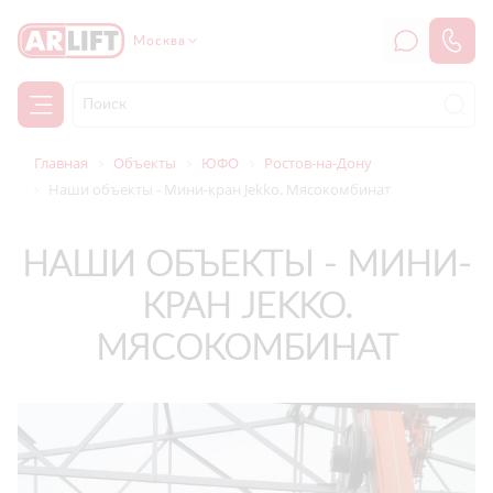
Москва
Главная
Объекты
ЮФО
Ростов-на-Дону
Наши объекты - Мини-кран Jekko. Мясокомбинат
НАШИ ОБЪЕКТЫ - МИНИ-
КРАН JEKKO.
МЯСОКОМБИНАТ