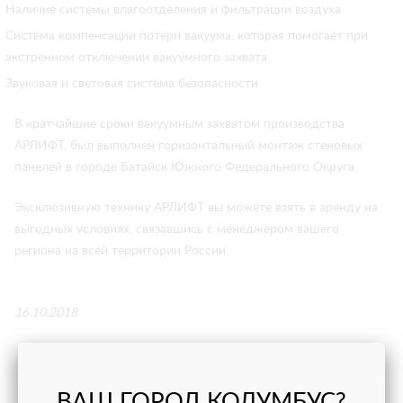
Наличие системы влагоотделения и фильтрации воздуха
Система компенсации потери вакуума, которая помогает при
экстренном отключении вакуумного захвата
Звуковая и световая система безопасности
В кратчайшие сроки вакуумным захватом производства
АРЛИФТ, был выполнен горизонтальный монтаж стеновых
панелей в городе Батайск Южного Федерального Округа.
Эксклюзивную технику АРЛИФТ вы можете взять в аренду на
выгодных условиях, связавшись с менеджером вашего
региона на всей территории России.
16.10.2018
НАШИ ПРОЕКТЫ
ВАШ ГОРОД КОЛУМБУС?