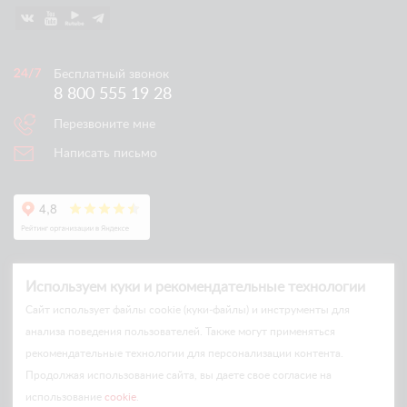
Бесплатный звонок
8 800 555 19 28
Перезвоните мне
Написать письмо
Используем куки и рекомендательные технологии
Cайт использует файлы cookie (куки-файлы) и инструменты для
анализа поведения пользователей. Также могут применяться
рекомендательные технологии для персонализации контента.
© Arlift 2026
Продолжая использование сайта, вы даете свое согласие на
All rights reserved
использование
cookie
.