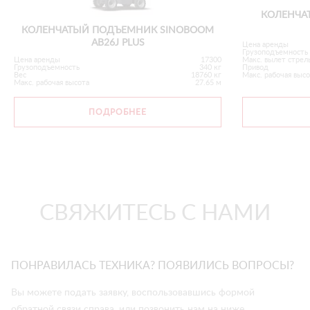
КОЛЕНЧА
КОЛЕНЧАТЫЙ ПОДЪЕМНИК SINOBOOM
AB26J PLUS
Цена аренды
Грузоподъемность
Цена аренды
17300
Макс. вылет стрел
Грузоподъемность
340 кг
Привод
Вес
18760 кг
Макс. рабочая выс
Макс. рабочая высота
27.65 м
ПОДРОБНЕЕ
СВЯЖИТЕСЬ С НАМИ
ПОНРАВИЛАСЬ ТЕХНИКА? ПОЯВИЛИСЬ ВОПРОСЫ?
Вы можете подать заявку, воспользовавшись формой
обратной связи справа, или позвонить нам на ниже