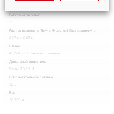
2.99 м/5.41 м
Работа на уклонах
5°
Радиус разворота (Внутр./Наружн.) Оси раздвинуты
8.27 м/10.85 м
Шины
45/50D710, Пенозаполненные
Дизельный двигатель
Deutz, TD2 9L4
Вспомогательное питание
12 В
Вес
23 700 кг