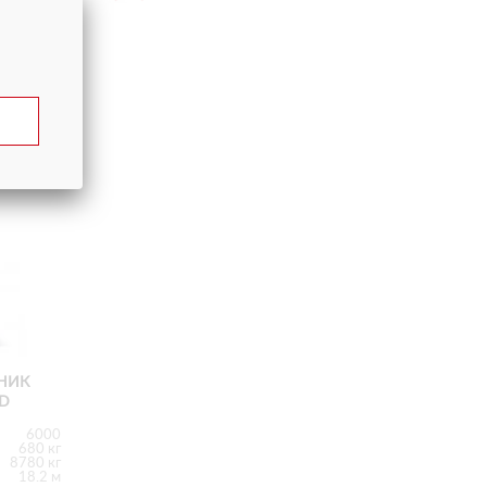
НИК
D
6000
680 кг
8780 кг
18.2 м