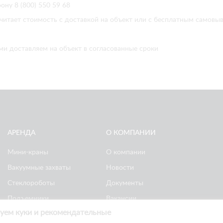
ону 8 (800) 550 59 68
читает стоимость с доставкой на объект или с бесплатным самовы
ми доставляем на объект в согласованные сроки
АРЕНДА
О КОМПАНИИ
Мини-краны
О компании
Вакуумные захваты
Новости
Стеклороботы
Документы
Подъемники
Вакансии
уем куки и рекомендательные
Ножничные
Реквизиты