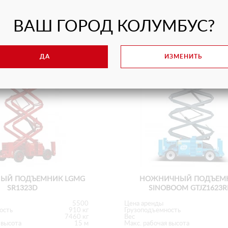
ВАШ ГОРОД КОЛУМБУС?
ДА
ИЗМЕНИТЬ
ЫЙ ПОДЪЕМНИК LGMG
НОЖНИЧНЫЙ ПОДЪЕМ
SR1323D
SINOBOOM GTJZ1623R
5500
Цена аренды
ость
910 кг
Грузоподъемность
7460 кг
Вес
 высота
15 м
Макс. рабочая высота