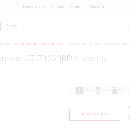
Клиентам
Сервис
О нас
Контакты
ные подъемники аренда в Москве
Ножничный подъемник Sinoboom
oboom GTJZ1323RD в аренду
15.1 м
680 кг
8010 к
АРЕНДОВАТЬ