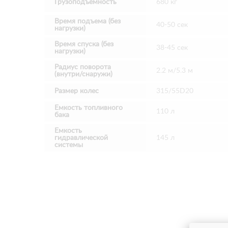
Грузоподъемность
680 кг
Время подъема (без
40-50 сек
нагрузки)
Время спуска (без
38-45 сек
нагрузки)
Радиус поворота
2.2 м/5.3 м
(внутри/снаружи)
Размер колес
315/55D20
Емкость топливного
110 л
бака
Емкость
гидравлической
145 л
системы