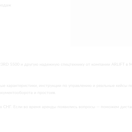
родаж
RD 5500 и другую надежную спецтехнику от компании ARLIFT в М
ые характеристики, инструкции по управлению и реальные кейсы 
окументооборота и простоев.
анах СНГ. Если во время аренды появились вопросы — поможем дис