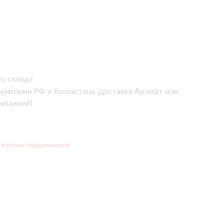
о склада
рритории РФ и Казахстана (доставка Арлифт или
мпанией)
азгрузке подъемников