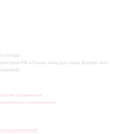
о склада
рритории РФ и Казахстана (доставка Арлифт или
мпанией)
азгрузке подъемников
 ножничными подъемниками
ных подъемников.pdf