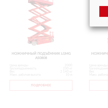
НОЖНИЧНЫЙ ПОДЪЁМНИК LGMG
НОЖНИЧ
AS0808
Цена аренды
2000
Цена аренды
Грузоподъемность
230 кг
Грузоподъем
Вес
2 140 кг
Вес
Макс. рабочая высота
10 м
Макс. рабоча
ПОДРОБНЕЕ