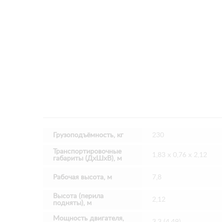
Грузоподъёмность, кг
230
Транспортировочные
1,83 х 0,76 х 2,12
габариты (ДхШхВ), м
Рабочая высота, м
7,8
Высота (перила
2,12
подняты), м
Мощность двигателя,
3,3 (4,49)