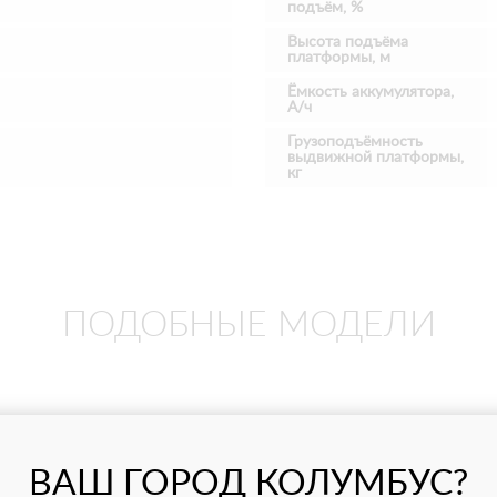
подъём, %
Высота подъёма
платформы, м
Ёмкость аккумулятора,
А/ч
Грузоподъёмность
выдвижной платформы,
кг
ПОДОБНЫЕ МОДЕЛИ
ВАШ ГОРОД КОЛУМБУС?