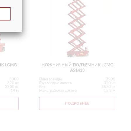
К LGMG
НОЖНИЧНЫЙ ПОДЪЕМНИК LGMG
AS1413
3000
Цена аренды
3900
320 кг
Грузоподъемность
320 кг
3300 кг
Вес
3570 кг
14 м
Макс. рабочая высота
15.8 м
ПОДРОБНЕЕ