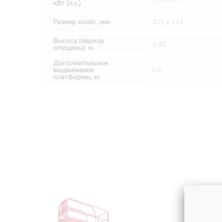
кВт (л.с.)
Размер колёс, мм
305 х 114
Высота (перила
1,82
опущены), м
Дополнительное
выдвижение
0,9
платформы, м