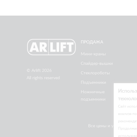
ПРОДАЖА
Мини-краны
Спайдер-вышки
© Arlift 2026
Стеклороботы
All rights reserved
Подъемники
Использ
Ножничные
техноло
подъемники
Cайт испол
анализа по
рекоменда
Все цены и условия на 
Продолжая 
использов