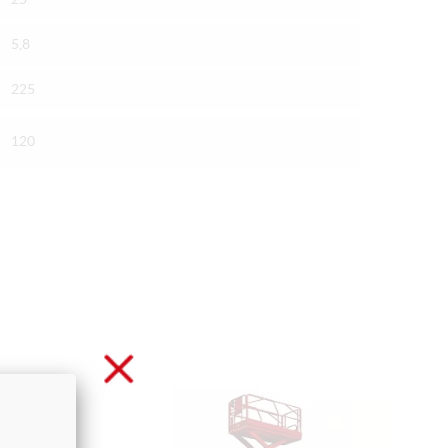
5,8
225
120