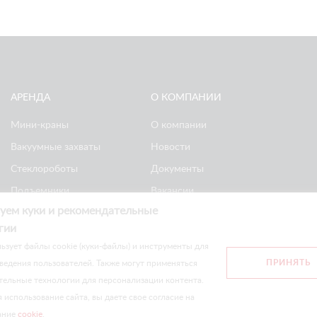
АРЕНДА
О КОМПАНИИ
Мини-краны
О компании
Вакуумные захваты
Новости
Стеклороботы
Документы
Подъемники
Вакансии
уем куки и рекомендательные
Ножничные
Реквизиты
гии
подъемники
Политика
ьзует файлы cookie (куки-файлы) и инструменты для
конфиденциальности
ПРИНЯТЬ
ведения пользователей. Также могут применяться
тельные технологии для персонализации контента.
сайте носят информационный характер и не являются публичной оф
использование сайта, вы даете свое согласие на
ание
cookie
.