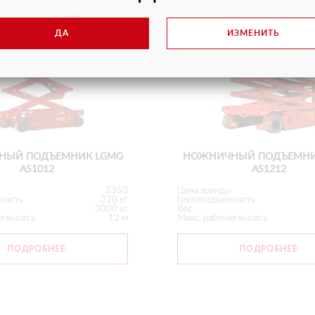
ДА
ИЗМЕНИТЬ
НЫЙ ПОДЪЕМНИК LGMG
НОЖНИЧНЫЙ ПОДЪЕМНИ
AS1012
AS1212
2350
Цена аренды
ность
320 кг
Грузоподъемность
3000 кг
Вес
я высота
12 м
Макс. рабочая высота
ПОДРОБНЕЕ
ПОДРОБНЕЕ