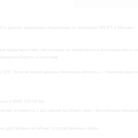
и другую надежную спецтехнику от компании ARLIFT в Москве — 
ые характеристики, инструкции по управлению и реальные кейсы 
окументооборота и простоев.
анах СНГ. Если во время аренды появились вопросы — поможем дис
ону 8 (800) 550 59 68
читает стоимость с доставкой на объект или с бесплатным самовы
ми доставляем на объект в согласованные сроки