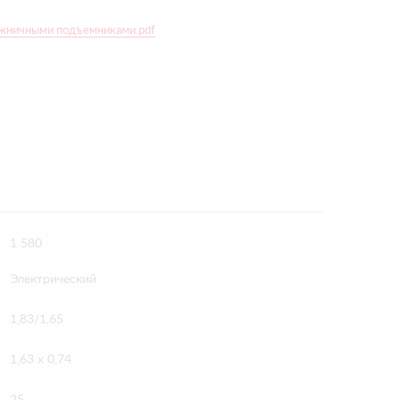
ожничными подъемниками.pdf
1 580
Электрический
1,83/1,65
1,63 х 0,74
25