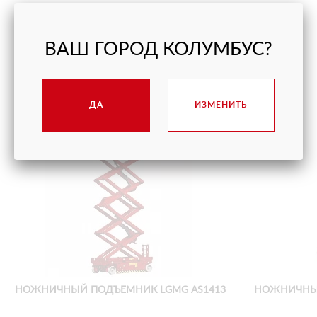
ПОДОБНЫЕ МОДЕЛИ
ВАШ ГОРОД КОЛУМБУС?
ДА
ИЗМЕНИТЬ
НОЖНИЧНЫЙ ПОДЪЕМНИК LGMG AS1413
НОЖНИЧНЫ