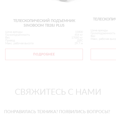
ТЕЛЕСКОПИ
ТЕЛЕСКОПИЧЕСКИЙ ПОДЪЕМНИК
SINOBOOM TB28J PLUS
Цена аренды
Цена аренды
15800
Грузоподъемность
Грузоподъемность
454 кг
Вес
Вес
17000 кг
Макс. рабочая выс
Привод
ДВС
Макс. рабочая высота
29.7 м
ПОДРОБНЕЕ
СВЯЖИТЕСЬ С НАМИ
ПОНРАВИЛАСЬ ТЕХНИКА? ПОЯВИЛИСЬ ВОПРОСЫ?