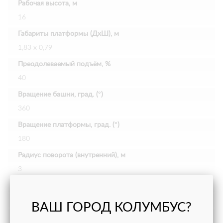
Рабочая высота, м
16
Габариты платформы (ДхШ), м
1,83 х 0,79
Преодолеваемый подъём, %
40
Вращение башни, град. (°)
360
Вращение платформы, град. (°)
180
Радиус поворота (внутренний), м
3
Радиус поворота (внешний), м
4,73
ВАШ ГОРОД КОЛУМБУС?
Колесная база, м