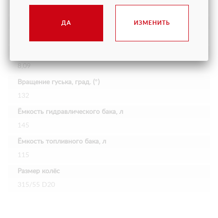
2,40
Дорожный просвет, м
ДА
ИЗМЕНИТЬ
0,31
Горизонтальный рабочий вылет
8,09
Вращение гуська, град. (°)
132
Ёмкость гидравлического бака, л
145
Ёмкость топливного бака, л
115
Размер колёс
315/55 D20