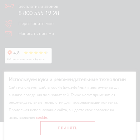
Бесплатный звонок
8 800 555 19 28
Перезвоните мне
Написать письмо
Используем куки и рекомендательные технологии
Cайт использует файлы cookie (куки-файлы) и инструменты для
анализа поведения пользователей. Также могут применяться
рекомендательные технологии для персонализации контента.
© Arlift 2026
Продолжая использование сайта, вы даете свое согласие на
All rights reserved
использование
cookie
.
Все цены и условия на сайте носят информационный характер
ПРИНЯТЬ
и не являются публичной офертой.