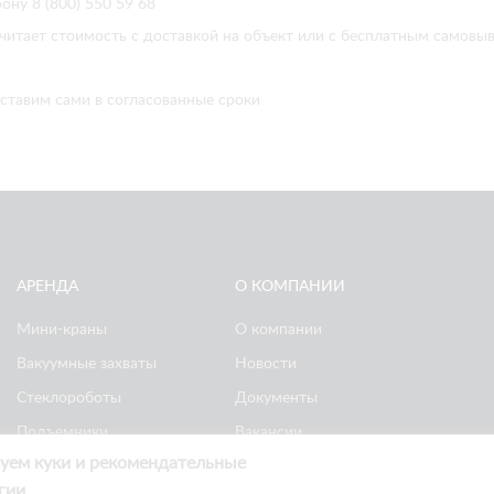
ону 8 (800) 550 59 68
читает стоимость с доставкой на объект или с бесплатным самовы
ставим сами в согласованные сроки
АРЕНДА
О КОМПАНИИ
Мини-краны
О компании
Вакуумные захваты
Новости
Стеклороботы
Документы
Подъемники
Вакансии
уем куки и рекомендательные
Ножничные
Реквизиты
гии
подъемники