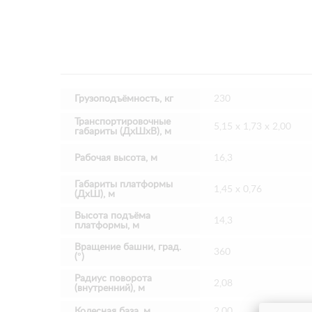
Грузоподъёмность, кг
230
Транспортировочные
5,15 х 1,73 х 2,00
габариты (ДхШхВ), м
Рабочая высота, м
16,3
Габариты платформы
1,45 х 0,76
(ДхШ), м
Высота подъёма
14,3
платформы, м
Вращение башни, град.
360
(°)
Радиус поворота
2,08
(внутренний), м
Колесная база, м
2,00