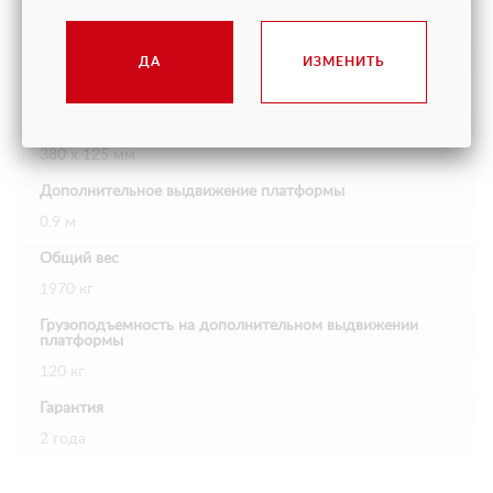
250 кг
Преодолеваемый подъем
ДА
ИЗМЕНИТЬ
25%
Размер колес
380 х 125 мм
Дополнительное выдвижение платформы
0.9 м
Общий вес
1970 кг
Грузоподъемность на дополнительном выдвижении
платформы
120 кг
Гарантия
2 года