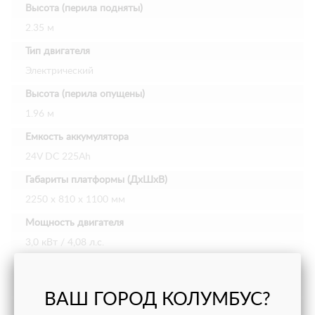
Высота (перила подняты)
2.35 м
Тип двигателя
Электрический
Высота (перила опущены)
1.96 м
Емкость аккумулятора
24V DC 225Ah
Габариты платформы (ДхШхВ)
2250 х 810 х 1100 мм
Мощность двигателя
3,0 кВт / 4,08 л.с.
Ширина
0.81 м
ВАШ ГОРОД КОЛУМБУС?
Грузоподъемность