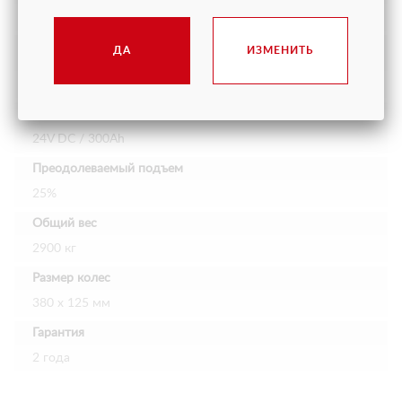
Электрический
Грузоподъемность на дополнительном выдвижении
ДА
ИЗМЕНИТЬ
платформы
120 кг
Емкость аккумулятора
24V DC / 300Ah
Преодолеваемый подъем
25%
Общий вес
2900 кг
Размер колес
380 х 125 мм
Гарантия
2 года