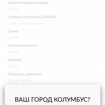
Высота (перила опущены)
1.98 м
Габариты платформы (ДхШхВ)
2250 х 1150 х 1100 мм
Длина
2.39 м
Грузоподъемность
320 кг
Ширина
1.15 м
Мощность двигателя
3,0 кВт / 4,08 л.с.
Дополнительное выдвижение платформы
0.9 м
ВАШ ГОРОД КОЛУМБУС?
Тип двигателя