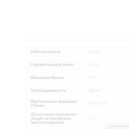
Рабочая высота
10.3 м
Горизонтальный вылет
3.3 м
Вращение башни
345°
Грузоподъемность
200 кг
Вертикальное вращение
+70°/-50°
стрелы
Допустимое количество
людей на платформе
2/1
(внутри/снаружи)