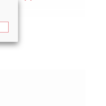
0,6 км/ч
2WD