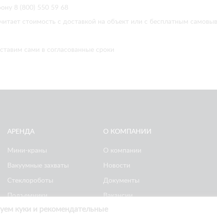
ону 8 (800) 550 59 68
читает стоимость с доставкой на объект или с бесплатным самовы
ставим сами в согласованные сроки
АРЕНДА
О КОМПАНИИ
Мини-краны
О компании
Вакуумные захваты
Новости
Стеклороботы
Документы
Подъемники
Вакансии
уем куки и рекомендательные
Ножничные
Реквизиты