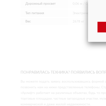
Дорожный просвет
0,06 м / 0,02 м
Тип питания
Электрический 6V х 4
Вес
2678 кг
ПОНРАВИЛАСЬ ТЕХНИКА? ПОЯВИЛИСЬ ВОП
Вы можете подать заявку, воспользовавшись формой о
позвонить нам на ниже представленные телефоны. Ст
«Арлифт» работает на различных объектах, будь то 
торговые площадки, частные загородные участки, музе
коммерческой и даже жилой недвижимости.