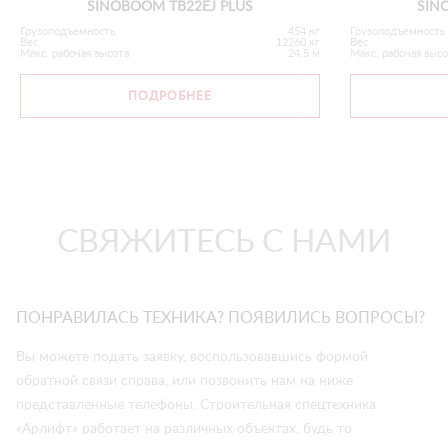
SINOBOOM TB22EJ PLUS
SIN
Грузоподъемность
454 кг
Грузоподъемность
Вес
12260 кг
Вес
Макс. рабочая высота
24.5 м
Макс. рабочая выс
ПОДРОБНЕЕ
СВЯЖИТЕСЬ С НАМИ
ПОНРАВИЛАСЬ ТЕХНИКА? ПОЯВИЛИСЬ ВОПРОСЫ?
Вы можете подать заявку, воспользовавшись формой
обратной связи справа, или позвонить нам на ниже
представленные телефоны. Строительная спецтехника
«Арлифт» работает на различных объектах, будь то