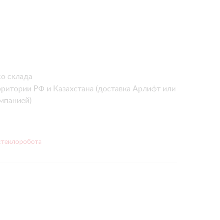
о склада
рритории РФ и Казахстана (доставка Арлифт или
мпанией)
стеклоробота