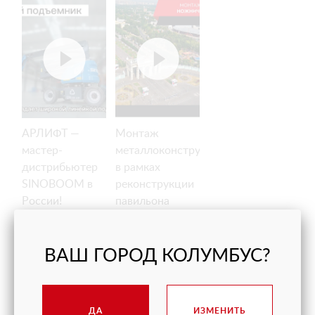
АРЛИФТ —
Монтаж
мастер-
металлоконструкций
дистрибьютер
в рамках
SINOBOOM в
реконструкции
России!
павильона
ВДНХ
ВАШ ГОРОД КОЛУМБУС?
ДА
ИЗМЕНИТЬ