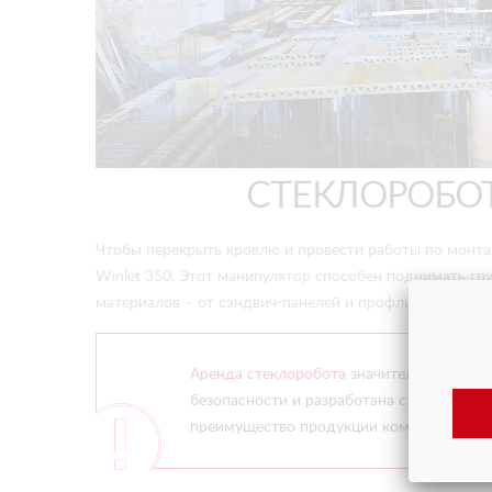
СТЕКЛОРОБО
Чтобы перекрыть кровлю и провести работы по монта
Winlet 350. Этот манипулятор способен поднимать гр
материалов – от сэндвич-панелей и профлистов до де
Аренда стеклоробота
значительно упроща
безопасности и разработана с участием 
преимущество продукции компании – уни