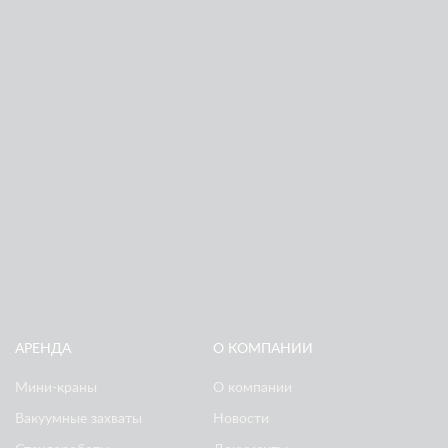
ВЕРНУЛИСЬ НА ЛАХТУ: ЗАМЕНА 2-ТОННЫХ
СТЕКЛОПАКЕТОВ НА СКОШЕННОМ ФАСАДЕ
АРЕНДА
О КОМПАНИИ
Мини-краны
О компании
Вакуумные захваты
Новости