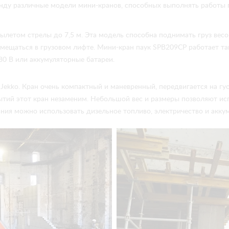
енду различные модели мини-кранов, способных выполнять работы 
летом стрелы до 7,5 м. Эта модель способна поднимать груз весом
ещаться в грузовом лифте. Мини-кран паук SPB209CP работает там,
80 В или аккумуляторные батареи.
Jekko. Кран очень компактный и маневренный, передвигается на гу
ий этот кран незаменим. Небольшой вес и размеры позволяют испо
тания можно использовать дизельное топливо, электричество и акку