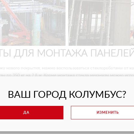
ТЫ ДЛЯ МОНТАЖА ПАНЕЛЕЙ
жу нового покрытия, можно воспользоваться стеклороботами от к
узы до 350 кг на 2,8 м. Кроме монтажа стекла механизм можно ис
рева и керамической плитки. Для каждого материала достаточно бу
ВАШ ГОРОД КОЛУМБУС?
ет монтаж стеклянных конструкций. Вся техника компании ARLIFT
новейших технологий. При ее использовании значительно сокращаю
ДА
ИЗМЕНИТЬ
версальность, благодаря чему техника может выполнять самые раз