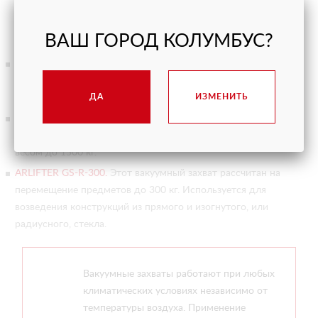
работы с радиусным остеклением предназначены
следующие модели:
ВАШ ГОРОД КОЛУМБУС?
ARLIFTER GS-R-600.
Он может поднимать груз весом до
600 кг. Используется для возведения конструкций из
ДА
ИЗМЕНИТЬ
прямого и изогнутого, или радиусного, стекла.
ARLIFT F/R-1500.
С его помощью можно производить
монтаж конструкций из прямого и радиусного стекла
весом до 1500 кг.
ARLIFTER GS-R-300.
Этот вакуумный захват рассчитан на
перемещение предметов до 300 кг. Используется для
возведения конструкций из прямого и изогнутого, или
радиусного, стекла.
Вакуумные захваты работают при любых
климатических условиях независимо от
температуры воздуха. Применение