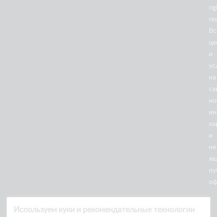
rig
re
Вс
це
и
ус
на
са
но
ин
18/05
ха
2026
Ножничные подъемники
и
не
ДРИФТ В КАЗАНИ: НОЖНИЧНЫЕ ПОДЪЁМНИКИ
ARLIFT НА ГОНОЧНОЙ ТРАССЕ
яв
пу
оф
Используем куки и рекомендательные технологии