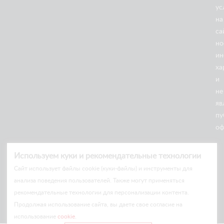
ус
на
са
но
ин
18/05
ха
2026
Ножничные подъемники
и
не
ДРИФТ В КАЗАНИ: НОЖНИЧНЫЕ ПОДЪЁМНИКИ
ARLIFT НА ГОНОЧНОЙ ТРАССЕ
яв
пу
оф
Используем куки и рекомендательные технологии
Cайт использует файлы cookie (куки-файлы) и инструменты для
анализа поведения пользователей. Также могут применяться
рекомендательные технологии для персонализации контента.
Продолжая использование сайта, вы даете свое согласие на
использование
cookie
.