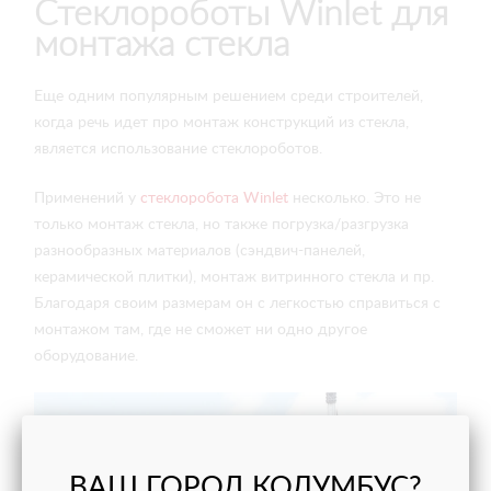
Стеклороботы Winlet для
монтажа стекла
Еще одним популярным решением среди строителей,
когда речь идет про монтаж конструкций из стекла,
является использование стеклороботов.
Применений у
стеклоробота Winlet
несколько. Это не
только монтаж стекла, но также погрузка/разгрузка
разнообразных материалов (сэндвич-панелей,
керамической плитки), монтаж витринного стекла и пр.
Благодаря своим размерам он с легкостью справиться с
монтажом там, где не сможет ни одно другое
оборудование.
ВАШ ГОРОД КОЛУМБУС?